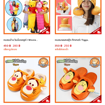
หมอนข้าง วินนี่เดอะพูห์ / Winnie the Pooh
หมอนรองคอฮู้ด ทิกเกอร์ / Tigger Neck Pillow
450
฿
280
฿
350
฿
250
฿
เลือกรูปแบบ
หยิบใส่ตะกร้า
SALE!
SALE!