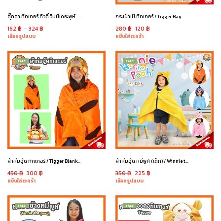
ตุ๊กตา ทิกเกอร์ คิวตี้ วินนี่เดอะพูห์ / Tigger Cutie
กระเป๋าเป้ ทิกเกอร์ / Tigger Bag
162
฿
–
324
฿
280
฿
120
฿
เลือกรูปแบบ
หยิบใส่ตะกร้า
SALE!
SALE!
ผ้าห่มฮู้ด ทิกเกอร์ / Tigger Blanket
ผ้าห่มฮู้ด หมีพูห์ (เด็ก) / Winnie the Pooh Blanket
450
฿
300
฿
350
฿
225
฿
หยิบใส่ตะกร้า
เลือกรูปแบบ
SALE!
SALE!