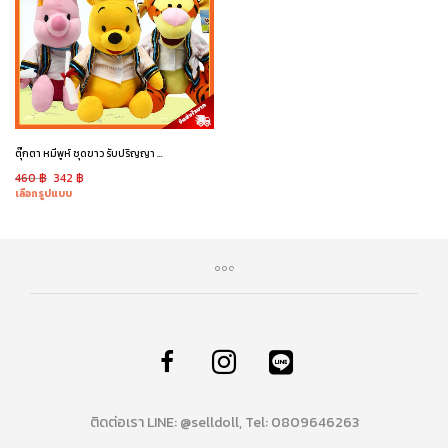
ตุ๊กตา หมีพูห์ ชุดขาว รับปริญญา / Pooh Graduation
460
฿
342
฿
เลือกรูปแบบ
ติดต่อเรา LINE: @selldoll, Tel: 0809646263