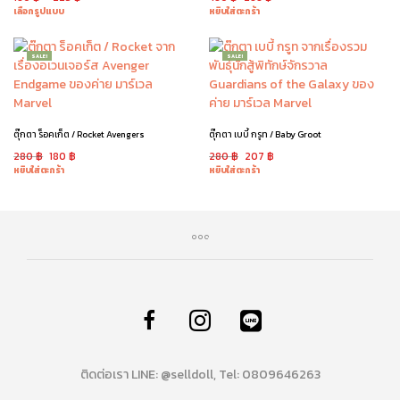
เลือกรูปแบบ
หยิบใส่ตะกร้า
SALE!
SALE!
ตุ๊กตา ร็อคเก็ต / Rocket Avengers
ตุ๊กตา เบบี้ กรูท / Baby Groot
280
฿
180
฿
280
฿
207
฿
หยิบใส่ตะกร้า
หยิบใส่ตะกร้า
ติดต่อเรา LINE: @selldoll, Tel: 0809646263