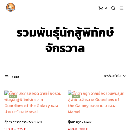
0
รวมพันธุ์นักสู้พิทักษ์
จักรวาล
กรอง
SALE!
SALE!
ตุ๊กตา สตาร์ลอร์ด / Star Lord
ตุ๊กตา กรูท / Groot
180
฿
–
225
฿
480
฿
288
฿