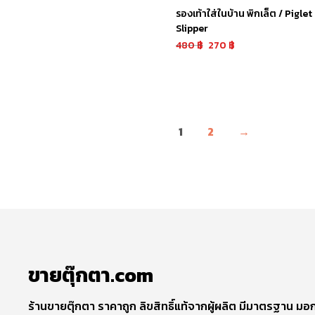
รองเท้าใส่ในบ้าน พิกเล็ต / Piglet
Slipper
480
฿
270
฿
หยิบใส่ตะกร้า
1
2
→
ขายตุ๊กตา.com
ร้านขายตุ๊กตา ราคาถูก ลิขสิทธิ์แท้จากผู้ผลิต มีมาตรฐาน มอก