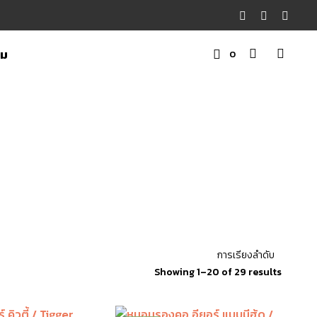
าม
0
ต
ะ
ก
ร้
า
สิ
น
ค้
า
Showing 1–20 of 29 results