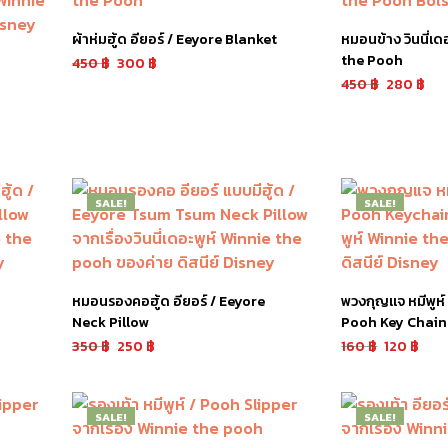
ผ้าห่มฮู้ด อียอร์ / Eeyore Blanket
หมอนข้าง วินนี่เด
the Pooh
450
฿
300
฿
450
฿
280
฿
หยิบใส่ตะกร้า
เลือกรูปแบบ
SALE!
SALE!
หมอนรองคอฮู้ด อียอร์ / Eeyore
พวงกุญแจ หมีพูห์
Neck Pillow
Pooh Key Chain
350
฿
250
฿
160
฿
120
฿
หยิบใส่ตะกร้า
หยิบใส่ตะกร้า
SALE!
SALE!