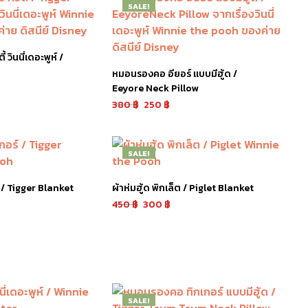
SALE!
ี้ วินนี่เดอะพูห์ /
หมอนรองคอ อียอร์ แบบมีฮู้ด /
Eeyore Neck Pillow
380
฿
250
฿
หยิบใส่ตะกร้า
SALE!
ร์ / Tigger Blanket
ผ้าห่มฮู้ด พิกเล็ต / Piglet Blanket
450
฿
300
฿
หยิบใส่ตะกร้า
SALE!