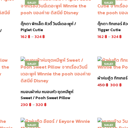
SALE!
SALE!
ตุ๊กตา พิกเล็ต คิวตี้ วินนี่เดอะพูห์ /
ตุ๊กตา ทิกเกอร์ คิวต
Piglet Cutie
Tigger Cutie
 /
162
฿
–
324
฿
162
฿
–
324
฿
เลือกรูปแบบ
เลือกรูปแบบ
SALE!
SALE!
ผ้าห่มฮู้ด ทิกเกอ
450
฿
300
฿
หมอนผ้าห่ม หมอนหัว ชุดหมีพูห์
หยิบใส่ตะกร้า
Sweet / Pooh Sweet Pillow
230
฿
–
320
฿
อ่านเพิ่มเติม
SALE!
SALE!