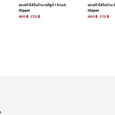
รองเท้าใส่ในบ้าน หมีพูห์ / Pooh
รองเท้าใส่ในบ้าน 
Slipper
Slipper
480
฿
270
฿
480
฿
270
฿
หยิบใส่ตะกร้า
หยิบใส่ตะกร้า
.