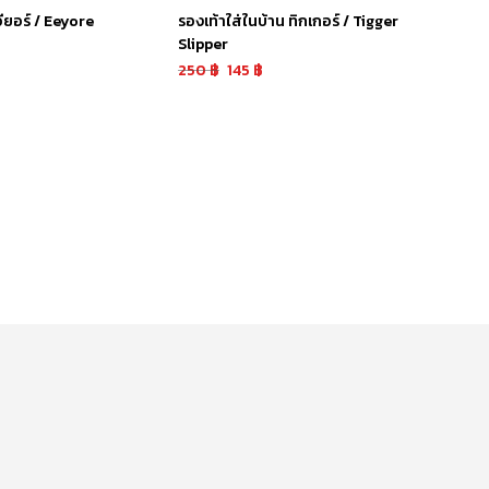
อียอร์ / Eeyore
รองเท้าใส่ในบ้าน ทิกเกอร์ / Tigger
Slipper
250
฿
145
฿
หยิบใส่ตะกร้า