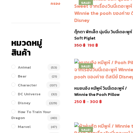
SALE!
กรอง
ตุ๊กตา พิกเล็ต นุ่มนิ่ม วินนี่เดอะพูห์
Soft Piglet
หมวดหมู่
350
฿
198
฿
สินค้า
หยิบใส่ตะกร้า
SALE!
Animal
(53)
Bear
(21)
Character
(137)
หมอนอิง หมีพูห์ วินนี่เดอะพูห์ /
DC Universe
Winnie the Pooh Pillow
(32)
250
฿
–
300
฿
Disney
(229)
เลือกรูปแบบ
How To Train Your
Dragon
(40)
Marvel
(47)
SALE!