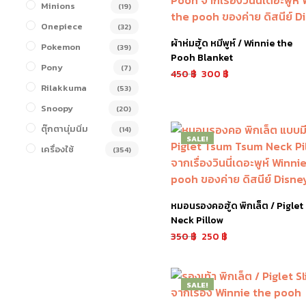
Minions
(19)
Onepiece
(32)
ผ้าห่มฮู้ด หมีพูห์ / Winnie the
Pokemon
(39)
Pooh Blanket
Pony
(7)
450
฿
300
฿
Rilakkuma
(53)
หยิบใส่ตะกร้า
Snoopy
(20)
ตุ๊กตานุ่มนิ่ม
(14)
SALE!
เครื่องใช้
(354)
หมอนรองคอฮู้ด พิกเล็ต / Piglet
Neck Pillow
350
฿
250
฿
หยิบใส่ตะกร้า
SALE!