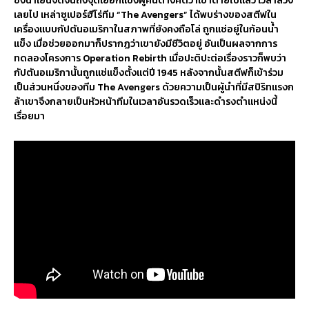
ซึ่งน้ำเย็นจัดจนถึงจุดเยือกแข็งผู้คนต่างคิดว่าเขาตายไปแล้ว เวลาล่วง
เลยไป เหล่าซูเปอร์ฮีโร่ทีม “The Avengers” ได้พบร่างของสตีฟใน
เครื่องแบบกัปตันอเมริกาในสภาพที่ยังคงถือโล่ ถูกแช่อยู่ในก้อนน้ำ
แข็ง เมื่อช่วยออกมาก็ปรากฏว่าเขายังมีชีวิตอยู่ อันเป็นผลจากการ
ทดลองโครงการ Operation Rebirth เมื่อปะติปะต่อเรื่องราวก็พบว่า
กัปตันอเมริกานั้นถูกแช่แข็งตั้งแต่ปี 1945 หลังจากนั้นสตีฟก็เข้าร่วม
เป็นส่วนหนึ่งของทีม The Avengers ด้วยความเป็นผู้นำที่มีสปิริทเเรงก
ล้าเขาจึงกลายเป็นหัวหน้าทีมในเวลาอันรวดเร็วและดำรงตำแหน่งนี้
เรื่อยมา