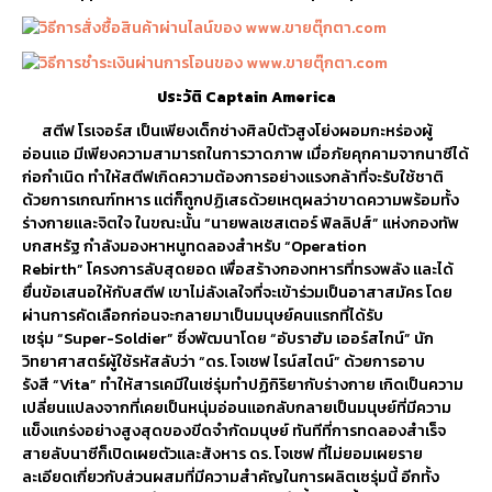
ประวัติ Captain America
สตีฟ โรเจอร์ส เป็นเพียงเด็กช่างศิลป์ตัวสูงโย่งผอมกะหร่องผู้
อ่อนแอ มีเพียงความสามารถในการวาดภาพ เมื่อภัยคุกคามจากนาซีได้
ก่อกำเนิด ทำให้สตีฟเกิดความต้องการอย่างแรงกล้าที่จะรับใช้ชาติ
ด้วยการเกณฑ์ทหาร แต่ก็ถูกปฏิเสธด้วยเหตุผลว่าขาดความพร้อมทั้ง
ร่างกายและจิตใจ
ในขณะนั้น “นายพลเชสเตอร์ ฟิลลิปส์” แห่งกองทัพ
บกสหรัฐ กำลังมองหาหนูทดลองสำหรับ “Operation
Rebirth” โครงการลับสุดยอด เพื่อสร้างกองทหารที่ทรงพลัง และได้
ยื่นข้อเสนอให้กับสตีฟ เขาไม่ลังเลใจที่จะเข้าร่วมเป็นอาสาสมัคร โดย
ผ่านการคัดเลือกก่อนจะกลายมาเป็นมนุษย์คนแรกที่ได้รับ
เซรุ่ม “Super-Soldier” ซึ่งพัฒนาโดย “อับราฮัม เออร์สไกน์” นัก
วิทยาศาสตร์ผู้ใช้รหัสลับว่า “ดร. โจเชฟ ไรน์สไตน์” ด้วยการอาบ
รังสี “Vita” ทำให้สารเคมีในเซ่รุ่มทำปฏิกิริยากับร่างกาย เกิดเป็นความ
เปลี่ยนแปลงจากที่เคยเป็นหนุ่มอ่อนเเอกลับกลายเป็นมนุษย์ที่มีความ
แข็งแกร่งอย่างสูงสุดของขีดจำกัดมนุษย์ ทันทีที่การทดลองสำเร็จ
สายลับนาซีก็เปิดเผยตัวและสังหาร ดร. โจเซฟ ที่ไม่ยอมเผยราย
ละเอียดเกี่ยวกับส่วนผสมที่มีความสำคัญในการผลิตเซรุ่มนี้ อีกทั้ง