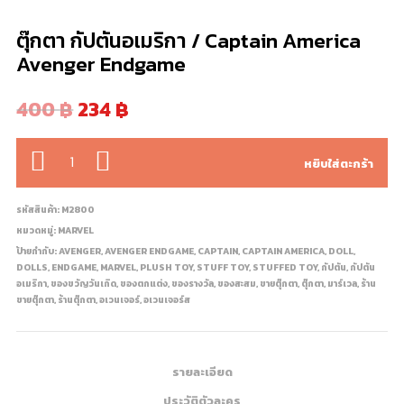
ตุ๊กตา กัปตันอเมริกา / Captain America
Avenger Endgame
400
฿
234
฿
จำนวน
หยิบใส่ตะกร้า
รหัสสินค้า:
M2800
หมวดหมู่:
MARVEL
ป้ายกำกับ:
AVENGER
,
AVENGER ENDGAME
,
CAPTAIN
,
CAPTAIN AMERICA
,
DOLL
,
DOLLS
,
ENDGAME
,
MARVEL
,
PLUSH TOY
,
STUFF TOY
,
STUFFED TOY
,
กัปตัน
,
กัปตัน
อเมริกา
,
ของขวัญวันเกิด
,
ของตกแต่ง
,
ของรางวัล
,
ของสะสม
,
ขายตุ๊กตา
,
ตุ๊กตา
,
มาร์เวล
,
ร้าน
ขายตุ๊กตา
,
ร้านตุ๊กตา
,
อเวนเจอร์
,
อเวนเจอร์ส
รายละเอียด
ประวัติตัวละคร