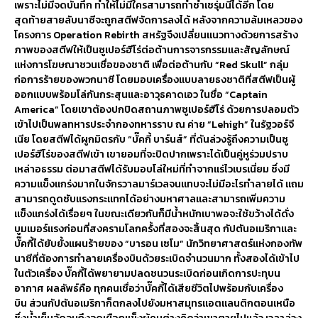
เพราะไม่มีจดบันทึก ทำให้ไม่มีใครสามารถทำซ้ำเซรุ่มนี้ได้อีก โดย
สุดท้ายสายลับนาซีจะถูกสตีฟจัดการลงได้ หลังจากความล้มเหลวของ
โครงการ Operation Rebirth สหรัฐจึงเปลี่ยนแนวทางด้วยการสร้าง
ภาพของสตีฟให้เป็นซูเปอร์ฮีโร่ต่อต้านการจารกรรมและสัญลักษณ์
แห่งการโฆษณาชวนเชื่อของชาติ เพื่อต่อต้านกับ “Red Skull” กลุ่ม
ก่อการร้ายของพวกนาซี โดยมอบเครื่องแบบลายธงชาติที่สตีฟเป็นผู้
ออกเเบบพร้อมโล่กันกระสุนและอาวุธคาดเอว ในชื่อ “Captain
America” โดยเขาต้องปกปิดสถานภาพซูเปอร์ฮีโร่ ด้วยการปลอมตัว
เข้าไปเป็นพลทหารประจำกองทหารราบ ณ ค่าย “Lehigh” ในรัฐวอร์จี
เนีย โดยสตีฟได้ผูกมิตรกับ “บั๊คกี้ บาร์นส์” ที่ดันล่วงรู้ถึงความเป็นซู
เปอร์ฮีโร่ของสตีฟเข้า เขายอมที่จะปิดปากเพราะได้เป็นคู่หูร่วมปราบ
เหล่าอธรรม ต่อมาสตีฟได้รับมอบโล่ใหม่ที่ทำจากเเร่ไวเบรเนี่ยม ซึ่งมี
ความแข็งแกร่งมากในจักรวาลมาร์เวลจนเเทบจะไม่มีอะไรทำลายได้ เเถม
สามารถดูดซับเเรงกระเเทกได้อย่างมหาศาลเเละสามารถเพิ่มความ
เเข็งเเกร่งได้เรื่อยๆ ในขณะเดียวกันก็มีน้ำหนักเบาพอจะใช้ขว้างได้ดั่ง
บูมเมอร์แรงก่อนที่สงครามโลกครั้งที่สองจะสิ้นสุด กัปตันอเมริกาและ
บั๊คกี้ได้ยับยั้งแผนร้ายของ “บารอน เซโม” นักวิทยาศาสตร์เเห่งกองทัพ
นาซีที่ต้องการทำลายเครื่องบินด้วยระเบิดจำนวนมาก ทั้งสองได้เข้าไป
ในตัวเครื่อง บั๊คกี้ได้พยายามปลดชนวนระเบิดก่อนเกิดการปะทุบน
อากาศ ผลลัพธ์คือ ทุกคนเชื่อว่าบั๊คกี้ได้เสียชีวิตไปพร้อมกับเครื่อง
บิน ส่วนกัปตันอเมริกาก็ตกลงไปยังมหาสมุทรแอตแลนติกตอนเหนือ