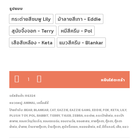
รูปแบบ
กระต่ายสีชมพู Lily
ม้าลายสีเทา - Eddie
สุนัขจิ้งจอก - Terry
หมีสีครีม - Pol
เสือสีเหลือง - Keta
แมวสีครีม - Blankar
จำนวน
หยิบใส่ตะกร้า
รหัสสินค้า:
H6324
หมวดหมู่:
ANIMAL
,
เครื่องใช้
ป้ายกำกับ:
BEAR
,
BLANKAR
,
CAT
,
EAZZIE
,
EAZZIE GANG
,
EDDIE
,
FOX
,
KETA
,
LILY
,
PLUSH TOY
,
POL
,
RABBIT
,
TERRY
,
TIGER
,
ZEBRA
,
กระต่าย
,
กระเป๋าผ้าห่ม
,
กระเป๋า
สะพาย
,
ของขวัญวันเกิด
,
ของตกแต่ง
,
ของรางวัล
,
ของสะสม
,
ขายตุ๊กตา
,
ตุ๊กตา
,
ตุ๊กตา
ผ้าห่ม
,
ม้าลาย
,
ร้านขายตุ๊กตา
,
ร้านตุ๊กตา
,
สุนัขจิ้งจอก
,
หมอนผ้าห่ม
,
หมี
,
อีซี่แกงค์
,
เสือ
,
แมว