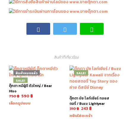
สินค้าที่เกี่ยวข้อง
สินค้าหมดแล้ว
SALE!
SALE!
ตุ๊กตา หมีผู้ดี ตัวใหญ่ / Bear
Hiso
590
฿
750
฿
ตุ๊กตา บัซ ไลท์เยียร์ ทอยส
เลือกรูปแบบ
ตอรี่ / Buzz Lightyear
243
฿
310
฿
หยิบใส่ตะกร้า