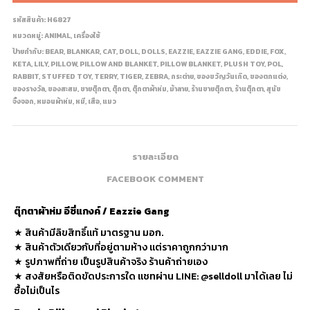
รหัสสินค้า:
H6827
หมวดหมู่:
ANIMAL
,
เครื่องใช้
ป้ายกำกับ:
BEAR
,
BLANKAR
,
CAT
,
DOLL
,
DOLLS
,
EAZZIE
,
EAZZIE GANG
,
EDDIE
,
FOX
,
KETA
,
LILY
,
PILLOW
,
PILLOW AND BLANKET
,
PILLOW BLANKET
,
PLUSH TOY
,
POL
,
RABBIT
,
STUFFED TOY
,
TERRY
,
TIGER
,
ZEBRA
,
กระต่าย
,
ของขวัญวันเกิด
,
ของตกแต่ง
,
ของรางวัล
,
ของสะสม
,
ขายตุ๊กตา
,
ตุ๊กตา
,
ตุ๊กตาผ้าห่ม
,
ม้าลาย
,
ร้านขายตุ๊กตา
,
ร้านตุ๊กตา
,
สุนัข
จิ้งจอก
,
หมอนผ้าห่ม
,
หมี
,
เสือ
,
แมว
รายละเอียด
FACEBOOK COMMENT
ตุ๊กตาผ้าห่ม อีซี่แกงค์ / Eazzie Gang
★ สินค้ามีลิขสิทธิ์แท้ มาตรฐาน มอก.
★ สินค้าตัวเดียวกับที่อยู่ตามห้าง แต่ราคาถูกกว่ามาก
★ รูปภาพที่ถ่าย เป็นรูปสินค้าจริง ร้านค้าถ่ายเอง
★ สงสัยหรือติดขัดประการใด แชทผ่าน LINE: @selldoll มาได้เลย ไม่
ซื้อไม่เป็นไร