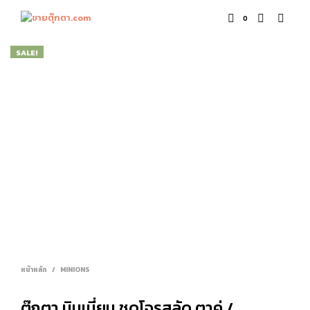
0
SALE!
หน้าหลัก
/
MINIONS
ตุ๊กตา มินเนี่ยน ชุดโจรสลัด ตาคู่ /