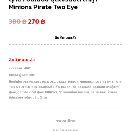
Minions Pirate Two Eye
380
฿
270
฿
สินค้าหมดแล้ว
สินค้าหมดแล้ว
รหัสสินค้า:
M1811
หมวดหมู่:
MINIONS
ป้ายกำกับ:
DESPICABLE ME
,
DOLL
,
DOLLS
,
MINION
,
MINIONS
,
PLUSH TOY
,
STUFF
TOY
,
STUFFED TOY
,
ของขวัญวันเกิด
,
ของตกแต่ง
,
ของรางวัล
,
ของสะสม
,
ขายตุ๊กตา
,
ตุ๊กตา
,
ตุ๊กตา MINION
,
ตุ๊กตา MINIONS
,
ตุ๊กตามินเนี่ยน
,
มินเนี่ยน
,
มิสเตอร์แสบร้ายเกิน
พิกัด
,
ร้านขายตุ๊กตา
,
ร้านตุ๊กตา
รายละเอียด
ประวัติตัวละคร