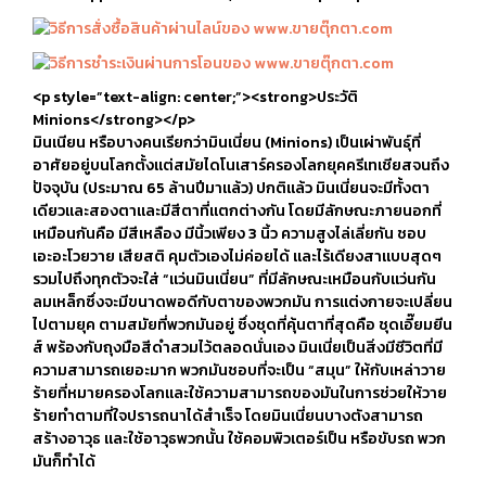
<p style=”text-align: center;”><strong>ประวัติ
Minions</strong></p>
มินเนียน หรือบางคนเรียกว่ามินเนี่ยน (Minions) เป็นเผ่าพันธุ์ที่
อาศัยอยู่บนโลกตั้งแต่สมัยไดโนเสาร์ครองโลกยุคครีเทเชียสจนถึง
ปัจจุบัน (ประมาณ 65 ล้านปีมาแล้ว) ปกติแล้ว มินเนี่ยนจะมีทั้งตา
เดียวและสองตาและมีสีตาที่แตกต่างกัน โดยมีลักษณะภายนอกที่
เหมือนกันคือ มีสีเหลือง มีนิ้วเพียง 3 นิ้ว ความสูงไล่เลี่ยกัน ชอบ
เอะอะโวยวาย เสียสติ คุมตัวเองไม่ค่อยได้ และไร้เดียงสาแบบสุดๆ
รวมไปถึงทุกตัวจะใส่ “แว่นมินเนี่ยน” ที่มีลักษณะเหมือนกับแว่นกัน
ลมเหล็กซึ่งจะมีขนาดพอดีกับตาของพวกมัน การแต่งกายจะเปลี่ยน
ไปตามยุค ตามสมัยที่พวกมันอยู่ ซึ่งชุดที่คุ้นตาที่สุดคือ ชุดเอี๊ยมยีน
ส์ พร้องกับถุงมือสีดำสวมไว้ตลอดนั่นเอง มินเนี่ยเป็นสิ่งมีชีวิตที่มี
ความสามารถเยอะมาก พวกมันชอบที่จะเป็น “สมุน” ให้กับเหล่าวาย
ร้ายที่หมายครองโลกและใช้ความสามารถของมันในการช่วยให้วาย
ร้ายทำตามที่ใจปรารถนาได้สำเร็จ โดยมินเนี่ยนบางตังสามารถ
สร้างอาวุธ และใช้อาวุธพวกนั้น ใช้คอมพิวเตอร์เป็น หรือขับรถ พวก
มันก็ทำได้