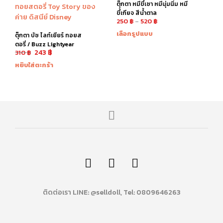
ตุ๊กตา หมีขี้เซา หมีนุ่มนิ่ม หมี
ขี้เกียจ สีน้ำตาล
250
฿
–
520
฿
เลือกรูปแบบ
ตุ๊กตา บัซ ไลท์เยียร์ ทอยส
ตอรี่ / Buzz Lightyear
243
฿
310
฿
หยิบใส่ตะกร้า
ติดต่อเรา LINE: @selldoll, Tel: 0809646263