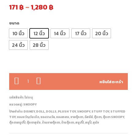
171
฿
–
1,280
฿
ขนาด
10 นิ้ว
12 นิ้ว
14 นิ้ว
17 นิ้ว
20 นิ้ว
24 นิ้ว
28 นิ้ว
จำนวน
หยิบใส่ตะกร้า
รหัสสินค้า:
ไม่ระบุ
หมวดหมู่:
SNOOPY
ป้ายกำกับ:
DISNEY
,
DOLL
,
DOLLS
,
PLUSH TOY
,
SNOOPY
,
STUFF TOY
,
STUFFED
TOY
,
ของขวัญวันเกิด
,
ของรางวัล
,
ของสะสม
,
ขายตุ๊กตา
,
ดิสนีย์
,
ตุ๊กตา
,
ตุ๊กตา SNOOPY
,
ตุ๊กตาสนูปปี้
,
ตุ๊กตาสุนัข
,
ร้านขายตุ๊กตา
,
ร้านตุ๊กตา
,
สนูปปี้
,
สนูปี้
,
สุนัข