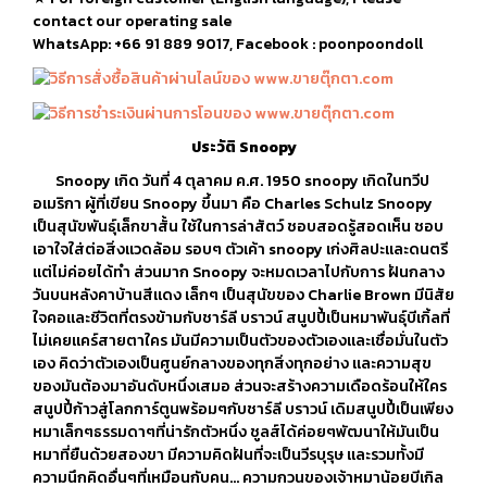
contact our operating sale
WhatsApp: +66 91 889 9017, Facebook : poonpoondoll
ประวัติ Snoopy
Snoopy เกิด วันที่ 4 ตุลาคม ค.ศ. 1950 snoopy เกิดในทวีป
อเมริกา ผู้ที่เขียน Snoopy ขึ้นมา คือ Charles Schulz Snoopy
เป็นสุนัขพันธุ์เล็กขาสั้น ใช้ในการล่าสัตว์ ชอบสอดรู้สอดเห็น ชอบ
เอาใจใส่ต่อสิ่งแวดล้อม รอบๆ ตัวเค้า snoopy เก่งศิลปะและดนตรี
แต่ไม่ค่อยได้ทำ ส่วนมาก Snoopy จะหมดเวลาไปกับการ ฝันกลาง
วันบนหลังคาบ้านสีแดง เล็กๆ เป็นสุนัขของ Charlie Brown มีนิสัย
ใจคอและชีวิตที่ตรงข้ามกับชาร์ลี บราวน์ สนูปปี้เป็นหมาพันธุ์บีเกิ้ลที่
ไม่เคยแคร์สายตาใคร มันมีความเป็นตัวของตัวเองและเชื่อมั่นในตัว
เอง คิดว่าตัวเองเป็นศูนย์กลางของทุกสิ่งทุกอย่าง และความสุข
ของมันต้องมาอันดับหนึ่งเสมอ ส่วนจะสร้างความเดือดร้อนให้ใคร
สนูปปี้ก้าวสู่โลกการ์ตูนพร้อมๆกับชาร์ลี บราวน์ เดิมสนูปปี้เป็นเพียง
หมาเล็กๆธรรมดาๆที่น่ารักตัวหนึ่ง ชูลส์ได้ค่อยๆพัฒนาให้มันเป็น
หมาที่ยืนด้วยสองขา มีความคิดฝันที่จะเป็นวีรบุรุษ และรวมทั้งมี
ความนึกคิดอื่นๆที่เหมือนกับคน… ความกวนของเจ้าหมาน้อยบีเกิล