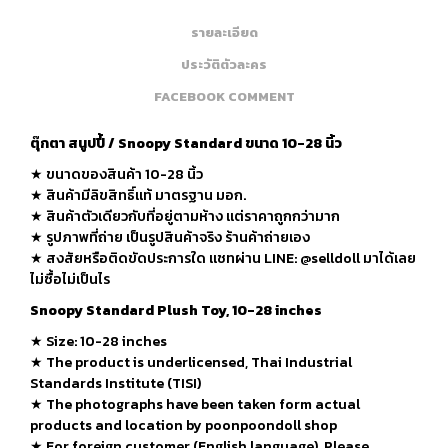
รายละเอียด
ประวัติตัวละคร
FACEBOOK COMMENT
ตุ๊กตา สนูปปี้ / Snoopy Standard ขนาด 10-28 นิ้ว
★ ขนาดของสินค้า 10-28 นิ้ว
★ สินค้ามีลิขสิทธิ์แท้ มาตรฐาน มอก.
★ สินค้าตัวเดียวกับที่อยู่ตามห้าง แต่ราคาถูกกว่ามาก
★ รูปภาพที่ถ่าย เป็นรูปสินค้าจริง ร้านค้าถ่ายเอง
★ สงสัยหรือติดขัดประการใด แชทผ่าน LINE: @selldoll มาได้เลย
ไม่ซื้อไม่เป็นไร
Snoopy Standard Plush Toy, 10-28 inches
★
Size: 10-28 inches
★
The product is underlicensed, Thai Industrial
Standards Institute (TISI)
★
The photographs have been taken form actual
products and location by poonpoondoll shop
★ For foreign customer (English language), Please