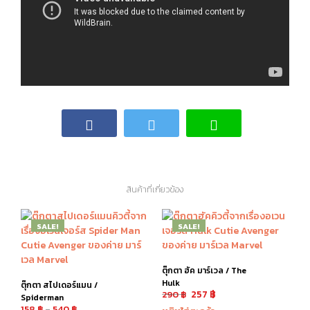
สินค้าที่เกี่ยวข้อง
SALE!
SALE!
ตุ๊กตา ฮัค มาร์เวล / The
Hulk
ตุ๊กตา สไปเดอร์แมน /
257
฿
290
฿
Spiderman
158
฿
–
540
฿