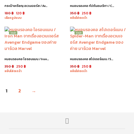
กระเป๋าเหรียญ อเวนเจอร์ส / Avengers Wallet
หมอนรองคอ กัปตันอมเริกา / Captain America
180
฿
120
฿
350
฿
250
฿
เลือกรูปแบบ
หยิบใส่ตะกร้า
SALE!
SALE!
หมอนรองคอ ไอรอนแมน / Iron Man
หมอนรองคอ สไปเดอร์แมน / Spider Man
350
฿
250
฿
350
฿
250
฿
หยิบใส่ตะกร้า
หยิบใส่ตะกร้า
1
2
→