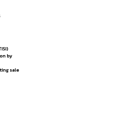
ร
ISI)
ion by
ting sale