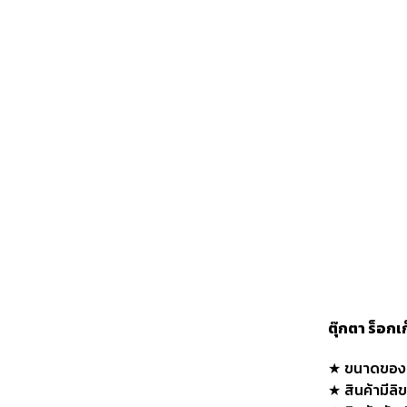
ตุ๊กตา ร็อก
★ ขนาดของสิ
★ สินค้ามีลิ