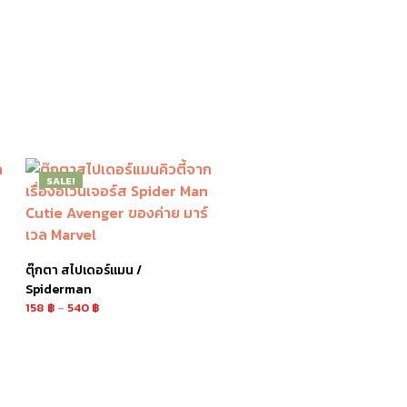
SALE!
ตุ๊กตา สไปเดอร์แมน /
Spiderman
158
฿
–
540
฿
เลือกรูปแบบ