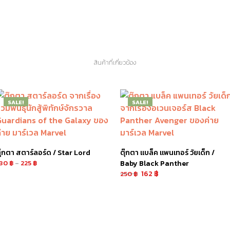
สินค้าที่เกี่ยวข้อง
SALE!
SALE!
ุ๊กตา สตาร์ลอร์ด / Star Lord
ตุ๊กตา แบล็ค แพนเทอร์ วัยเด็ก /
180
฿
–
225
฿
Baby Black Panther
162
฿
250
฿
ลือกรูปแบบ
หยิบใส่ตะกร้า