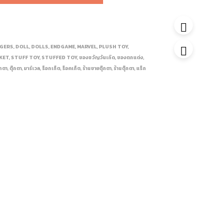
NGERS
,
DOLL
,
DOLLS
,
ENDGAME
,
MARVEL
,
PLUSH TOY
,
KET
,
STUFF TOY
,
STUFFED TOY
,
ของขวัญวันเกิด
,
ของตกแต่ง
,
๊กตา
,
ตุ๊กตา
,
มาร์เวล
,
ร็อกเก็ต
,
ร็อคเก็ต
,
ร้านขายตุ๊กตา
,
ร้านตุ๊กตา
,
แร็ก