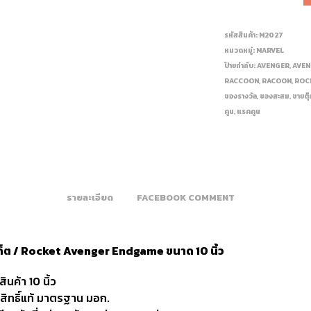
รหัสสินค้า:
M2027
หมวดหมู่:
MARVEL
ป้ายกำกับ:
AVENGER
,
AVE
RACCOON
,
RACOON
,
ROC
ของรางวัล
,
ของสะสม
,
ขายตุ
คูน
,
แรคคูน
รายละเอียด
FACEBOOK COMMENT
เก็ต / Rocket Avenger Endgame ขนาด 10 นิ้ว
นค้า 10 นิ้ว
ขสิทธิ์แท้ มาตรฐาน มอก.