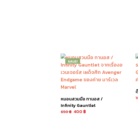
SALE!
ต
หมอนสวมมือ ทานอส /
Infinity Gauntlet
เ
400
฿
650
฿
หยิบใส่ตะกร้า