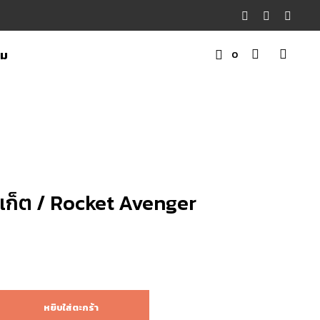
าม
0
ต
ะ
ก
ร้
า
สิ
อกเก็ต / Rocket Avenger
น
ค้
า
฿
หยิบใส่ตะกร้า