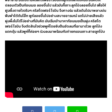
พยายาม
มันไปถามคริสโตเฟอร์
โรบินถึงลูกโป่งสักใบหนึ่ง
มันคิดจะ
ปลอมตัวเป็นก้อนเมฆ
ลอยขึ้นไป
แล้วมันก็เกาะลูกโป่งลอยขึ้นไป
เพื่อให้
ฝูงผึ้งตายใจจริงๆ
คริสโตเฟอร์
โรบิน
จึงกางร่ม
แล้วเดินไปมาพลางบ่น
พึมพำใต้ต้นโอ๊ก
พูห์ลอยขึ้นไปอย่างสบายอารมณ์
แตไม่ง่ายเสียแล้ว
ฝูงผึ้งไม่ได้โง่อย่างที่มันคิด
มันเริ่มเข้ามาหาก้อนเมฆเป็นฝูง
คริสโต
เฟอร์
โรบิน
จึงตัดสินใจช่วยพูห์โดยยิงปืนอัดลมที่เอามาด้วย
ลูกโป่ง
แตกตุ้บ
แล้วพูห์ก็ค่อยๆ
ร่วงลงมาพร้อมกับท่ายกแขนเกาะสายลูกโป่ง