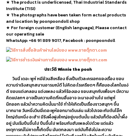
★
The product is underlicensed, Thai Industrial Standards
Institute (TISI)
★
The photographs have been taken form actual products
and location by poonpoondoll shop
★ For foreign customer (English language), Please contact
our operating sale
WhatsApp: +66 91 889 9017, Facebook : poonpoondoll
ประวัติ Winnie the pooh
วินนี่
เดอะ
พูห์
หมีอ้วนสีเหลือง
ซึ่งเป็นตัวละครเอกของเรื่อง
ชอบ
ความร่าเริงสนุกสนานอารมณ์ดี
ไม่คิดอะไรเครียดๆ
ก็คือมองโลกในแง่
ดี
ชอบแต่งกลอน
แต่งเพลง
แล้วก้ร้องเอง
ชอบสนุกกับเพื่อนๆ
มีความ
คิดแปลกๆ
อาจเป็นความคิดที่คนอื่นอาจ
จะมาองข้ามไป
แต่พูห์
นึกออก
แล้วนำความคิดนั้นมาใช้
ทำให้เกิดเป็นเรื่องราวสนุกๆ
ขึ้น
มากมาย
วันหนึ่งวินนี่เดอะพูห์ออกมาเดินเล่น
แล้วไปเจอะกับต้นโอ๊ก
ใหญ่ต้นหนึ่ง
อะฮ้า
!
มีรังผึ้งฝูงใหญ่อยู่บนต้นนั้น
แล้วมันก็ต้องมีน้ำผึ้ง
อยู่
มันเริ่มปีนขึ้นไป
ปีนขึ้นไป
พร้อมกับฮัมเพลงไปด้วย
แต่แล้ว
เหตุการณ์ไม่คาดก็้เกิดขึ้น
มันตกลงมา
แต่มันก็ยังไม่ละความ