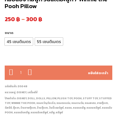
Pooh Pillow
250
฿
–
300
฿
ขนาด
45 เซนติเมตร
55 เซนติเมตร
จำนวน
หยิบใส่ตะกร้า
รหัสสินค้า:
D5048
หมวดหมู่:
DISNEY
,
เครื่องใช้
ป้ายกำกับ:
DISNEY
,
DOLL
,
DOLLS
,
PILLOW
,
PLUSH TOY
,
POOH
,
STUFF TOY
,
STUFFED
TOY
,
WINNIE THE POOH
,
ของขวัญวันเกิด
,
ของตกแต่ง
,
ของรางวัล
,
ของสะสม
,
ขายตุ๊กตา
,
ดิสนีย์
,
ตุ๊กตา
,
ร้านขายตุ๊กตา
,
ร้านตุ๊กตา
,
วินนี่เดอร์พูห์
,
หมอน
,
หมอนหมีพู
,
หมอนหมีพูห์
,
หมอนอิง
POOH
,
หมอนอิงหมีพู
,
หมอนอิงหมีพูห์
,
หมีพู
,
หมีพูห์