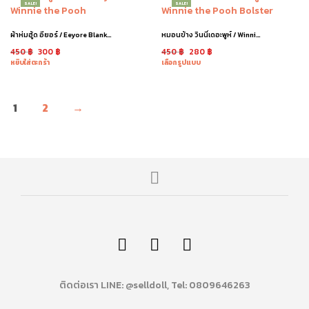
SALE!
SALE!
ผ้าห่มฮู้ด อียอร์ / Eeyore Blanket
หมอนข้าง วินนี่เดอะพูห์ / Winnie the Pooh
450
฿
300
฿
450
฿
280
฿
หยิบใส่ตะกร้า
เลือกรูปแบบ
1
2
→
ติดต่อเรา LINE: @selldoll, Tel: 0809646263