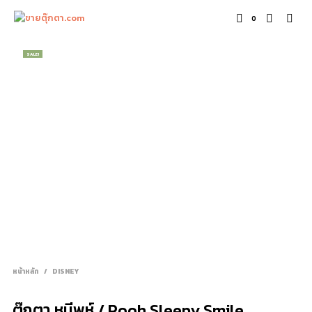
0
SALE!
หน้าหลัก
/
DISNEY
ตุ๊กตา หมีพูห์ / Pooh Sleepy Smile