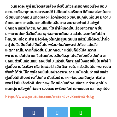
วินนี่
เดอะ
พูห์
หมีอ้วนสีเหลือง
ซึ่งเป็นตัวละครเอกของเรื่อง
ชอบ
ความร่าเริงสนุกสนานอารมณ์ดี
ไม่คิดอะไรเครียดๆ
ก็คือมองโลกในแง่
ดี
ชอบแต่งกลอน
แต่งเพลง
แล้วก้ร้องเอง
ชอบสนุกกับเพื่อนๆ
มีความ
คิดแปลกๆ
อาจเป็นความคิดที่คนอื่นอาจ
จะมาองข้ามไป
แต่พูห์
นึกออก
แล้วนำความคิดนั้นมาใช้
ทำให้เกิดเป็นเรื่องราวสนุกๆ
ขึ้น
มากมาย
วันหนึ่งวินนี่เดอะพูห์ออกมาเดินเล่น
แล้วไปเจอะกับต้นโอ๊ก
ใหญ่ต้นหนึ่ง
อะฮ้า
!
มีรังผึ้งฝูงใหญ่อยู่บนต้นนั้น
แล้วมันก็ต้องมีน้ำผึ้ง
อยู่
มันเริ่มปีนขึ้นไป
ปีนขึ้นไป
พร้อมกับฮัมเพลงไปด้วย
แต่แล้ว
เหตุการณ์ไม่คาดก็้เกิดขึ้น
มันตกลงมา
แต่มันก็ยังไม่ละความ
พยายาม
มันไปถามคริสโตเฟอร์
โรบินถึงลูกโป่งสักใบหนึ่ง
มันคิดจะ
ปลอมตัวเป็นก้อนเมฆ
ลอยขึ้นไป
แล้วมันก็เกาะลูกโป่งลอยขึ้นไป
เพื่อให้
ฝูงผึ้งตายใจจริงๆ
คริสโตเฟอร์
โรบิน
จึงกางร่ม
แล้วเดินไปมาพลางบ่น
พึมพำใต้ต้นโอ๊ก
พูห์ลอยขึ้นไปอย่างสบายอารมณ์
แตไม่ง่ายเสียแล้ว
ฝูงผึ้งไม่ได้โง่อย่างที่มันคิด
มันเริ่มเข้ามาหาก้อนเมฆเป็นฝูง
คริสโต
เฟอร์
โรบิน
จึงตัดสินใจช่วยพูห์โดยยิงปืนอัดลมที่เอามาด้วย
ลูกโป่ง
แตกตุ้บ
แล้วพูห์ก็ค่อยๆ
ร่วงลงมาพร้อมกับท่ายกแขนเกาะสายลูกโป่ง
https://www.youtube.com/watch?v=vXec9wXrhAg