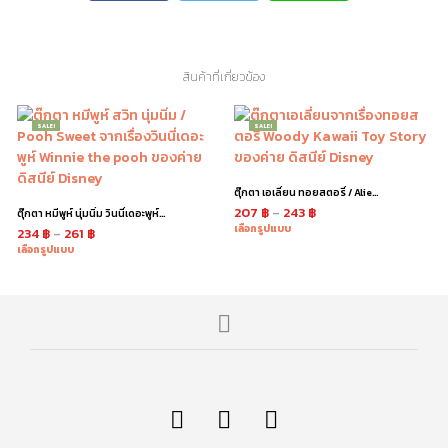
สินค้าที่เกี่ยวข้อง
SALE!
SALE!
ตุ๊กตา เอเลี่ยน ทอยสตอรี่ / Alien Toy Story
207
฿
–
243
฿
ตุ๊กตา หมีพูห์ นุ่มนิ่ม วินนี่เดอะพูห์ / Pooh
เลือกรูปแบบ
234
฿
–
261
฿
เลือกรูปแบบ