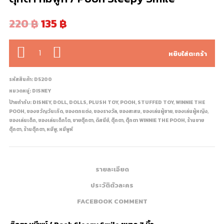
220
฿
135
฿
จำนวน
หยิบใส่ตะกร้า
รหัสสินค้า:
D5200
หมวดหมู่:
DISNEY
ป้ายกำกับ:
DISNEY
,
DOLL
,
DOLLS
,
PLUSH TOY
,
POOH
,
STUFFED TOY
,
WINNIE THE
POOH
,
ของขวัญวันเกิด
,
ของตกแต่ง
,
ของรางวัล
,
ของสะสม
,
ของเล่นผู้ชาย
,
ของเล่นผู้หญิง
,
ของเล่นเด็ก
,
ของเล่นเด็กโต
,
ขายตุ๊กตา
,
ดิสนีย์
,
ตุ๊กตา
,
ตุ๊กตา WINNIE THE POOH
,
ร้านขาย
ตุ๊กตา
,
ร้านตุ๊กตา
,
หมีพู
,
หมีพูห์
รายละเอียด
ประวัติตัวละคร
FACEBOOK COMMENT