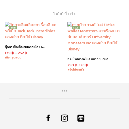
สินค้าที่เกี่ยวข้อง
SALE!
SALE!
ตุ๊กตา แจ็คแจ็ค อินเครดิเบิ้ล / Jack Jack Incredibles
179
฿
–
252
฿
เลือกรูปแบบ
กระเป๋าสตางค์ ไมค์ มหาลัยมอนส์เตอร์ / Mike Wallet
250
฿
120
฿
หยิบใส่ตะกร้า