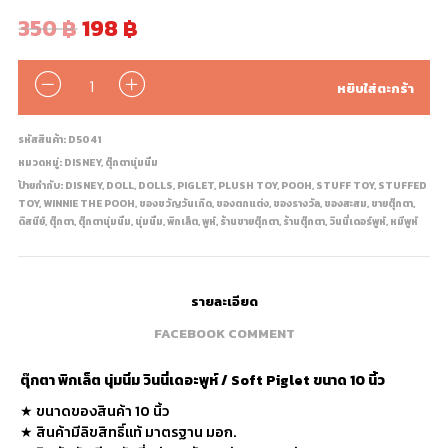
350
฿
198
฿
จำนวน
หยิบใส่ตะกร้า
รหัสสินค้า:
D5041
หมวดหมู่:
DISNEY
,
ตุ๊กตานุ่มนิ่ม
ป้ายกำกับ:
DISNEY
,
DOLL
,
DOLLS
,
PIGLET
,
PLUSH TOY
,
POOH
,
STUFF TOY
,
STUFFED
TOY
,
WINNIE THE POOH
,
ของขวัญวันเกิด
,
ของตกแต่ง
,
ของรางวัล
,
ของสะสม
,
ขายตุ๊กตา
,
ดิสนีย์
,
ตุ๊กตา
,
ตุ๊กตานุ่มนิ่ม
,
นุ่มนิ่ม
,
พิกเล็ต
,
พูห์
,
ร้านขายตุ๊กตา
,
ร้านตุ๊กตา
,
วินนี่เดอร์พูห์
,
หมีพูห์
รายละเอียด
FACEBOOK COMMENT
ตุ๊กตา พิกเล็ต นุ่มนิ่ม วินนี่เดอะพูห์ / Soft Piglet ขนาด 10 นิ้ว
★ ขนาดของสินค้า 10 นิ้ว
★ สินค้ามีลิขสิทธิ์แท้ มาตรฐาน มอก.