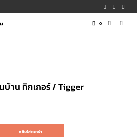
าม
0
ต
ะ
ก
ร้
า
สิ
ในบ้าน ทิกเกอร์ / Tigger
น
ค้
า
฿
หยิบใส่ตะกร้า