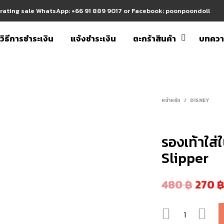
erating sale WhatsApp: +66 91 889 9017 or Facebook: poonpoondoll
วิธีการชำระเงิน
แจ้งชำระเงิน
ตะกร้าสินค้า
บทคว
หน้าหลัก
/
DISNEY
รองเท้าใส่
Slipper
480
฿
270
จำนวน