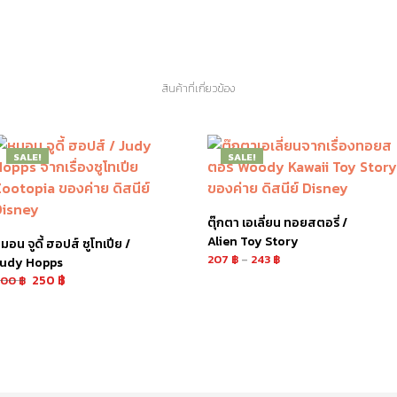
สินค้าที่เกี่ยวข้อง
SALE!
SALE!
ตุ๊กตา เอเลี่ยน ทอยสตอรี่ /
Alien Toy Story
มอน จูดี้ ฮอปส์ ซูโทเปีย /
207
฿
–
243
฿
udy Hopps
250
฿
400
฿
เลือกรูปแบบ
ยิบใส่ตะกร้า