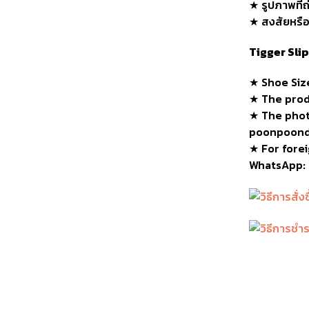
★ รูปภาพที่ถ
★ สงสัยหรือต
Tigger Sli
★ Shoe
Siz
★
The produ
★
The phot
poonpoond
★ For forei
WhatsApp: 