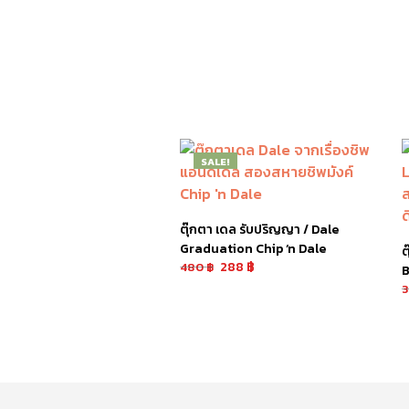
SALE!
ตุ๊กตา เดล รับปริญญา / Dale
Graduation Chip ‘n Dale
ต
288
฿
480
฿
B
หยิบใส่ตะกร้า
อ