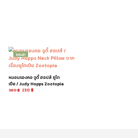
SALE!
หมอนรองคอ จูดี้ ฮอปส์ ซูโท
เปีย / Judy Hopps Zootopia
230
฿
380
฿
หยิบใส่ตะกร้า