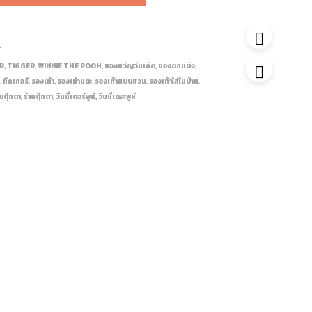
้
ER
,
TIGGER
,
WINNIE THE POOH
,
ของขวัญวันเกิด
,
ของตกแต่ง
,
์
,
ทิกเกอร์
,
รองเท้า
,
รองเท้าแตะ
,
รองเท้าแบบสวม
,
รองเท้าใส่ในบ้าน
,
ยตุ๊กตา
,
ร้านตุ๊กตา
,
วินนี่เดอร์พูห์
,
วินนี่เดอะพูห์