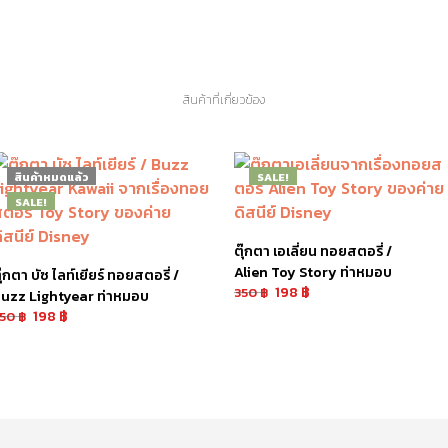
สินค้าที่เกี่ยวข้อง
สินค้าหมดแล้ว
SALE!
SALE!
ตุ๊กตา เอเลี่ยน ทอยสตอรี่ /
Alien Toy Story ท่าหมอบ
ุ๊กตา บัซ ไลท์เยียร์ ทอยสตอรี่ /
198
฿
350
฿
uzz Lightyear ท่าหมอบ
198
฿
350
฿
หยิบใส่ตะกร้า
่านเพิ่มเติม