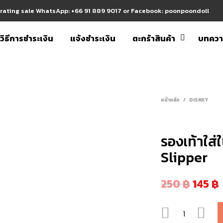
erating sale WhatsApp: +66 91 889 9017 or Facebook: poonpoondoll
วิธีการชำระเงิน
แจ้งชำระเงิน
ตะกร้าสินค้า
บทคว
หน้าหลัก
/
DISNEY
รองเท้าใส่
Slipper
250
฿
145
฿
จำนวน