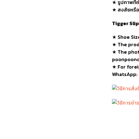
★ รูปภาพที่ถ
★ สงสัยหรือต
Tigger Sli
★ Shoe
Siz
★
The produ
★
The phot
poonpoond
★ For forei
WhatsApp: 