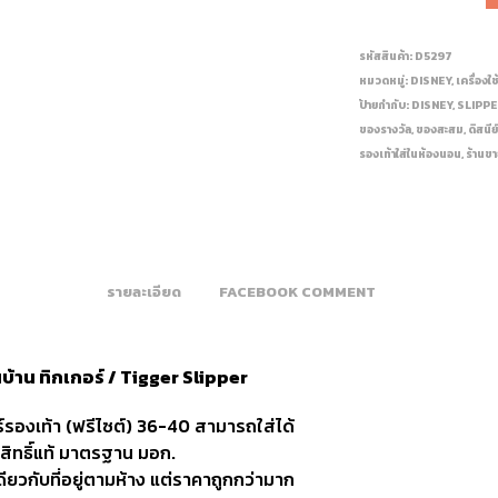
รหัสสินค้า:
D5297
หมวดหมู่:
DISNEY
,
เครื่องใช
ป้ายกำกับ:
DISNEY
,
SLIPP
ของรางวัล
,
ของสะสม
,
ดิสนีย
รองเท้าใส่ในห้องนอน
,
ร้านขา
รายละเอียด
FACEBOOK COMMENT
นบ้าน ทิกเกอร์ / Tigger Slipper
รองเท้า (ฟรีไซต์) 36-40 สามารถใส่ได้
ขสิทธิ์แท้ มาตรฐาน มอก.
ดียวกับที่อยู่ตามห้าง แต่ราคาถูกกว่ามาก