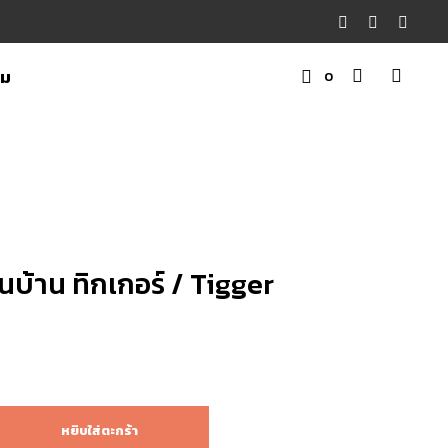
าม
0
ต
ะ
ก
ร้
า
สิ
ในบ้าน ทิกเกอร์ / Tigger
น
ค้
า
หยิบใส่ตะกร้า