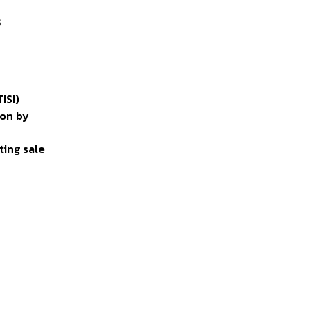
ร
ISI)
ion by
ting sale