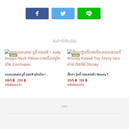
สินค้าที่เกี่ยวข้อง
SALE!
SALE!
หมอนรองคอ จูดี้ ฮอปส์ ซูโทเปีย / Judy Hopps Zootopia
ตุ๊กตา วู้ดดี้ ทอยสตอรี่ / Woody Toy Story ท่าหมอบ
380
฿
350
฿
230
฿
198
฿
หยิบใส่ตะกร้า
หยิบใส่ตะกร้า