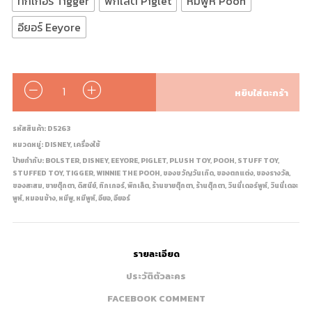
ทิกเกอร์ Tigger
พิกเล็ต Piglet
หมีพูห์ Pooh
อียอร์ Eeyore
จำนวน
หยิบใส่ตะกร้า
รหัสสินค้า:
D5263
หมวดหมู่:
DISNEY
,
เครื่องใช้
ป้ายกำกับ:
BOLSTER
,
DISNEY
,
EEYORE
,
PIGLET
,
PLUSH TOY
,
POOH
,
STUFF TOY
,
STUFFED TOY
,
TIGGER
,
WINNIE THE POOH
,
ของขวัญวันเกิด
,
ของตกแต่ง
,
ของรางวัล
,
ของสะสม
,
ขายตุ๊กตา
,
ดิสนีย์
,
ทิกเกอร์
,
พิกเล็ต
,
ร้านขายตุ๊กตา
,
ร้านตุ๊กตา
,
วินนี่เดอร์พูห์
,
วินนี่เดอะ
พูห์
,
หมอนข้าง
,
หมีพู
,
หมีพูห์
,
อียอ
,
อียอร์
รายละเอียด
ประวัติตัวละคร
FACEBOOK COMMENT