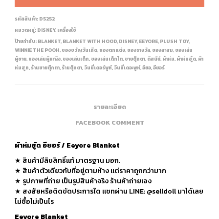
รหัสสินค้า:
D5252
หมวดหมู่:
DISNEY
,
เครื่องใช้
ป้ายกำกับ:
BLANKET
,
BLANKET WITH HOOD
,
DISNEY
,
EEYORE
,
PLUSH TOY
,
WINNIE THE POOH
,
ของขวัญวันเกิด
,
ของตกแต่ง
,
ของรางวัล
,
ของสะสม
,
ของเล่น
ผู้ชาย
,
ของเล่นผู้หญิง
,
ของเล่นเด็ก
,
ของเล่นเด็กโต
,
ขายตุ๊กตา
,
ดิสนีย์
,
ผ้าห่ม
,
ผ้าห่มฮู้ด
,
ผ้า
ห่มฮูท
,
ร้านขายตุ๊กตา
,
ร้านตุ๊กตา
,
วินนี่เดอร์พูห์
,
วินนี่เดอะพูห์
,
อียอ
,
อียอร์
รายละเอียด
FACEBOOK COMMENT
ผ้าห่มฮู้ด อียอร์ / Eeyore Blanket
★ สินค้ามีลิขสิทธิ์แท้ มาตรฐาน มอก.
★ สินค้าตัวเดียวกับที่อยู่ตามห้าง แต่ราคาถูกกว่ามาก
★ รูปภาพที่ถ่าย เป็นรูปสินค้าจริง ร้านค้าถ่ายเอง
★ สงสัยหรือติดขัดประการใด แชทผ่าน LINE: @selldoll มาได้เลย
ไม่ซื้อไม่เป็นไร
Eeyore Blanket