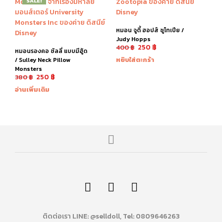
SALE!
หมอน จูดี้ ฮอปส์ ซูโทเปีย /
Judy Hopps
250
฿
400
฿
หมอนรองคอ ซัลลี่ แบบมีฮู้ด
หยิบใส่ตะกร้า
/ Sulley Neck Pillow
Monsters
250
฿
380
฿
อ่านเพิ่มเติม
ติดต่อเรา LINE: @selldoll, Tel: 0809646263