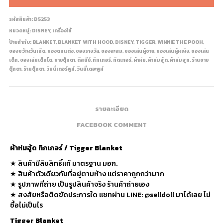
รหัสสินค้า:
D5253
หมวดหมู่:
DISNEY
,
เครื่องใช้
ป้ายกำกับ:
BLANKET
,
BLANKET WITH HOOD
,
DISNEY
,
TIGGER
,
WINNIE THE POOH
,
ของขวัญวันเกิด
,
ของตกแต่ง
,
ของรางวัล
,
ของสะสม
,
ของเล่นผู้ชาย
,
ของเล่นผู้หญิง
,
ของเล่น
เด็ก
,
ของเล่นเด็กโต
,
ขายตุ๊กตา
,
ดิสนีย์
,
ทิกเกอร์
,
ทิดเกอร์
,
ผ้าห่ม
,
ผ้าห่มฮู้ด
,
ผ้าห่มฮูท
,
ร้านขาย
ตุ๊กตา
,
ร้านตุ๊กตา
,
วินนี่เดอร์พูห์
,
วินนี่เดอะพูห์
รายละเอียด
FACEBOOK COMMENT
ผ้าห่มฮู้ด ทิกเกอร์ / Tigger Blanket
★ สินค้ามีลิขสิทธิ์แท้ มาตรฐาน มอก.
★ สินค้าตัวเดียวกับที่อยู่ตามห้าง แต่ราคาถูกกว่ามาก
★ รูปภาพที่ถ่าย เป็นรูปสินค้าจริง ร้านค้าถ่ายเอง
★ สงสัยหรือติดขัดประการใด แชทผ่าน LINE: @selldoll มาได้เลย ไม่
ซื้อไม่เป็นไร
Tigger Blanket